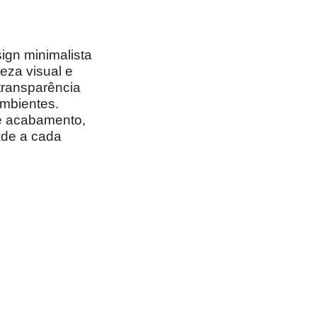
ign minimalista
eza visual e
 transparência
ambientes.
 e acabamento,
dade a cada