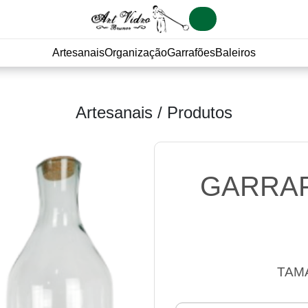
Artesanais
Organização
Garrafões
Baleiros
Artesanais / Produtos
GARRAF
TAM